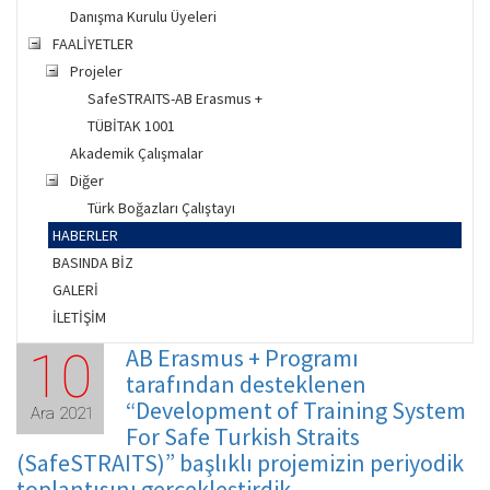
Danışma Kurulu Üyeleri
FAALİYETLER
Projeler
SafeSTRAITS-AB Erasmus +
TÜBİTAK 1001
Akademik Çalışmalar
Diğer
Türk Boğazları Çalıştayı
HABERLER
BASINDA BİZ
GALERİ
İLETİŞİM
AB Erasmus + Programı
10
tarafından desteklenen
“Development of Training System
Ara 2021
For Safe Turkish Straits
(SafeSTRAITS)” başlıklı projemizin periyodik
toplantısını gerçekleştirdik.