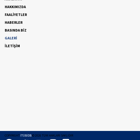
HAKKIMIZDA
FAALİYETLER
HABERLER
BASINDA BİZ
GALERİ
İLETİŞİM
COPYRIGHT
İTÜBİDB
©
2026
TÜM HAKLARI SAKLIDIR